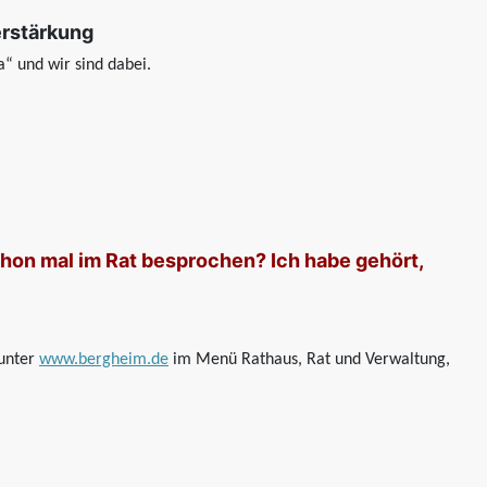
erstärkung
“ und wir sind dabei.
hon mal im Rat besprochen? Ich habe gehört,
 unter
www.bergheim.de
im Menü Rathaus, Rat und Verwaltung,